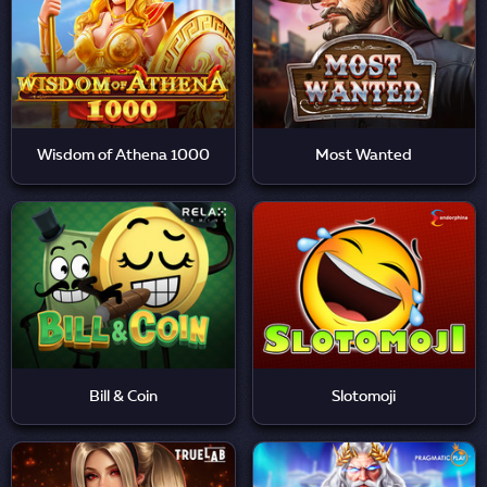
Wisdom of Athena 1000
Most Wanted
Bill & Coin
Slotomoji