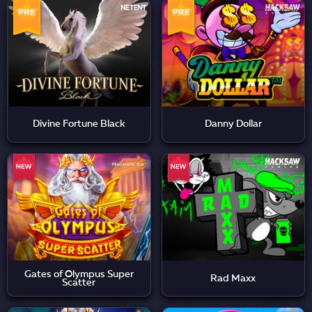
Divine Fortune Black
Danny Dollar
Gates of Olympus Super
Rad Maxx
Scatter