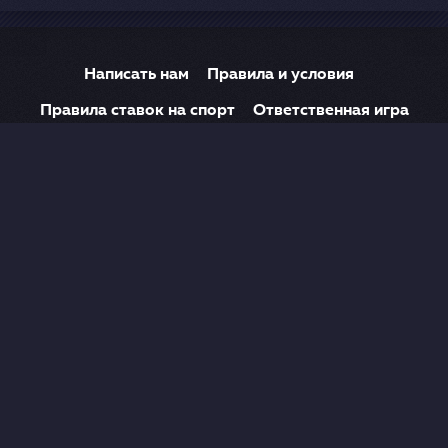
Написать нам
Правила и условия
Правила ставок на спорт
Ответственная игра
Приложение
Приложение
для iOS
для Android
РУССКИЙ
VAVADA.COM is owned and operated by Moracon Ltd.
© 2025 VAVADA.COM. All rights reserved.
Азартные игры призваны развлекать. Помните, что вы
рискуете деньгами, когда делаете ставки. Не тратьте
больше, чем можете позволить себе проиграть.