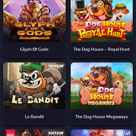
Glyph Of Gods
The Dog House – Royal Hunt
Le Bandit
The Dog House Megaways